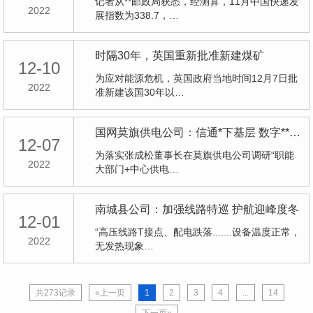
记者从**邮政局获悉，经测算，11月中国快递发
2022
展指数为338.7，…
时隔30年，英国重新批准新建煤矿
12-10
为应对能源危机，英国政府当地时间12月7日批
2022
准新建该国30年以…
国网莫旗供电公司：信通*下基层 数字**促动能
12-07
为落实张成松董事长在莫旗供电公司调研“职能
2022
大部门+中心供电…
南城县公司：加强线路特巡 护航迎峰度冬
12-01
“高压线路T接点、配电跌落.......设备温度正常，
2022
无发热现象…
共273记录
«上一页
1
2
3
4
...
14