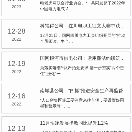
电老虎网联合行业协会、*，共同发起了2022年
2023
中国电力电气“J…
科锐得公司：在川电职工征文大赛中获佳绩
12-28
12月23日，国网四川电力工会组织开展的“推动
2022
全员阅读、争当…
国网根河市供电公司：运用廉洁约谈筑牢廉政思想防线
12-19
为落实落细**从严治党要求,进一步夯实“两个责
2022
任”,强化“一…
南城县公司：“四抓”推进安全生产再监督
12-16
“人口密集区施工要注意来往车辆，要设置好围
2022
栏和警示牌”，…
11月快递发展指数同比提升1.2%
12-13