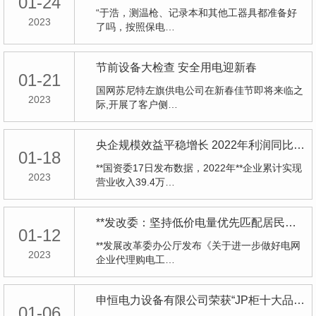
01-24
“于浩，测温枪、记录本和其他工器具都准备好
2023
了吗，按照保电…
节前设备大检查 安全用电迎新春
01-21
国网苏尼特左旗供电公司在新春佳节即将来临之
2023
际,开展了客户侧…
央企规模效益平稳增长 2022年利润同比增速为5.5%
01-18
**国资委17日发布数据，2022年**企业累计实现
2023
营业收入39.4万…
**发改委：坚持低价电量优先匹配居民、农业用电，保持居民、农业用电价格基本稳定
01-12
**发展改革委办公厅发布《关于进一步做好电网
2023
企业代理购电工…
申恒电力设备有限公司荣获“JP柜十大品牌”荣誉称号！
01-06