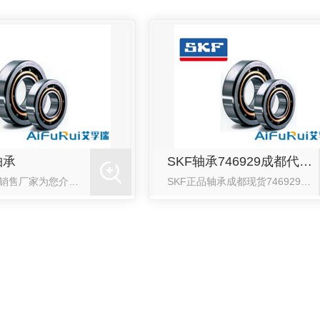
轴承
SKF轴承746929成都代理商
成都SKF轴承销售厂家为您介绍SKF轴承的相关知识：SKF的全称是“Svenska Kullager-Fabriken”中文音译名称为“斯凯孚”；SKF集团总部设立于瑞典哥特堡，是轴承科技与制造的.....
SKF正品轴承成都现货746929轴承746929轴承746929轴承