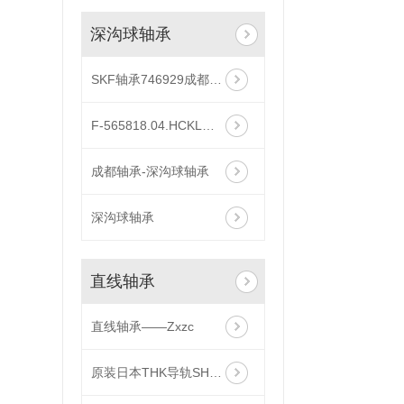
深沟球轴承
SKF轴承746929成都代理商
F-565818.04.HCKL混合球轴承60*78*10陶瓷球轴承
成都轴承-深沟球轴承
深沟球轴承
直线轴承
直线轴承——Zxzc
原装日本THK导轨SHS55LV1DD+2480LP**THK滑块