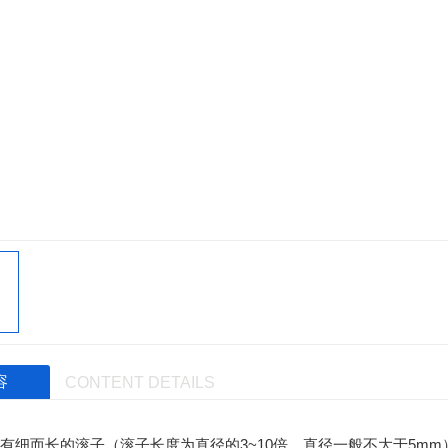
容
CONTENT DETAILS
有细而长的滚子（滚子长度为直径的3~10倍，直径一般不大于5m