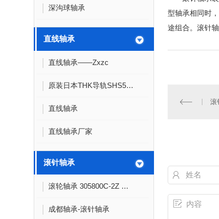
深沟球轴承
型轴承相同时，
途组合。滚针轴
直线轴承
直线轴承——Zxzc
原装日本THK导轨SHS55LV1DD+2480LP**THK滑块
滚
直线轴承
直线轴承厂家
滚针轴承
滚轮轴承 305800C-2Z 尺寸
成都轴承-滚针轴承